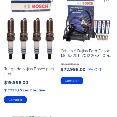
1
/
3
1
/
4
Cables Y Bujias Ford Fiesta
1.6 16v 2011 2012 2013 2014
2015
$80.298,00
Juego de bujias Bosch para
$72.998,00
9
% OFF
Ford
$19.998,00
$17.998,20
con
Efectivo