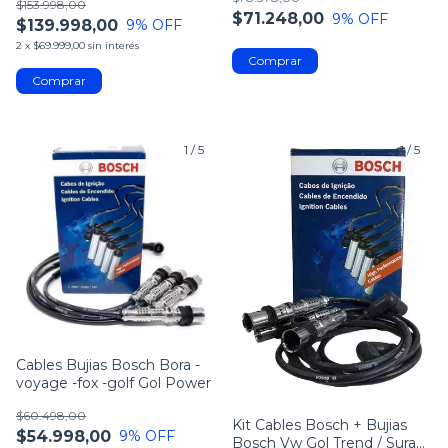
$153.998,00
$71.248,00
9
% OFF
$139.998,00
9
% OFF
2
x
$69.999,00
sin interés
1
/
5
1
/
5
Cables Bujias Bosch Bora -
voyage -fox -golf Gol Power
$60.498,00
Kit Cables Bosch + Bujias
$54.998,00
9
% OFF
Bosch Vw Gol Trend / Suran