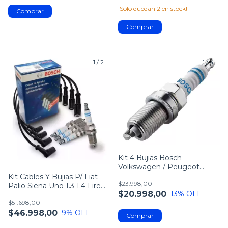
¡Solo quedan
2
en stock!
1
/
2
1
/
4
Kit 4 Bujias Bosch
Volkswagen / Peugeot
/Chevrolet /Renault /Fiat y
Kit Cables Y Bujias P/ Fiat
$23.998,00
mas
Palio Siena Uno 1.3 1.4 Fire
$20.998,00
13
% OFF
8v
$51.698,00
$46.998,00
9
% OFF