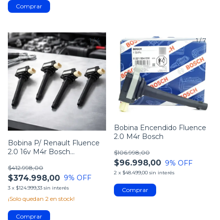
1
/
4
1
/
7
Bobina Encendido Fluence
2.0 M4r Bosch
Bobina P/ Renault Fluence
2.0 16v M4r Bosch
$106.998,00
0221504030 X4
$96.998,00
9
% OFF
$412.998,00
2
x
$48.499,00
sin interés
$374.998,00
9
% OFF
3
x
$124.999,33
sin interés
¡Solo quedan
2
en stock!