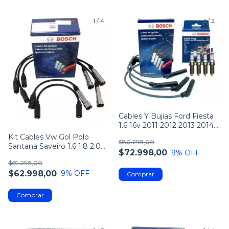
1
/
4
1
/
2
Cables Y Bujias Ford Fiesta
1.6 16v 2011 2012 2013 2014
2015
Kit Cables Vw Gol Polo
$80.298,00
Santana Saveiro 1.6 1.8 2.0
$72.998,00
9
% OFF
8v Bosch
$69.298,00
$62.998,00
9
% OFF