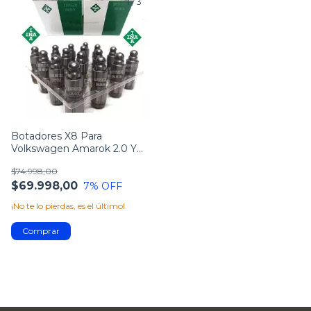
1
/
3
Botadores X8 Para
Volkswagen Amarok 2.0 Y
3.0 Tdi Original
$74.998,00
$69.998,00
7
% OFF
¡No te lo pierdas, es el último!