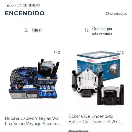
Inicio
>
ENCENDIDO
ENCENDIDO
25 productos
Ordenar por:
Filtrar
Más vendidos
1
/
3
1
/
2
Bobina De Encendido
Bobina Cables Y Bujias Vw
Bosch Gol Power 1.4 2011
Fox Suran Voyage Saveiro
2012 2013 2014
Bora 2.0
$78.378,00