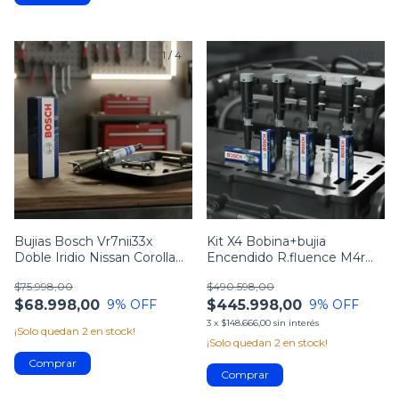
1
/
4
1
/
10
Bujias Bosch Vr7nii33x
Kit X4 Bobina+bujia
Doble Iridio Nissan Corolla
Encendido R.fluence M4r
Fluence
2.0 16v (nissan)
$75.998,00
$490.598,00
$68.998,00
$445.998,00
9
% OFF
9
% OFF
3
x
$148.666,00
sin interés
¡Solo quedan
2
en stock!
¡Solo quedan
2
en stock!