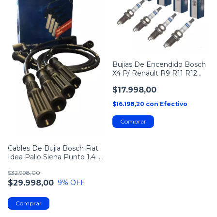
Bujias De Encendido Bosch
X4 P/ Renault R9 R11 R12
R19
$17.998,00
$16.198,20
con
Efectivo
Cables De Bujia Bosch Fiat
Idea Palio Siena Punto 1.4 8
Fire
$32.998,00
$29.998,00
9
% OFF