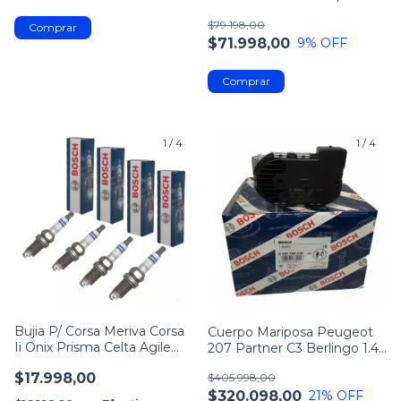
/ Fox
$79.198,00
$71.998,00
9
% OFF
1
/
4
1
/
4
Bujia P/ Corsa Meriva Corsa
Cuerpo Mariposa Peugeot
Ii Onix Prisma Celta Agile
207 Partner C3 Berlingo 1.4
Spin - Renault R9 R11 R12
Bosch
$17.998,00
$405.998,00
R19
$320.098,00
21
% OFF