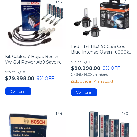
1
/
4
1
/
5
Led Hb4 Hb3 9005/6 Cool
Blue Intense Osram 6000k
Kit Cables Y Bujias Bosch
12v Smyra
Vw Gol Power Ab9 Saveiro
$99.998,00
1.6 1.8
$90.998,00
9
% OFF
$87.998,00
2
x
$45.499,00
sin interés
$79.998,00
9
% OFF
¡Solo quedan
4
en stock!
1
/
4
1
/
3