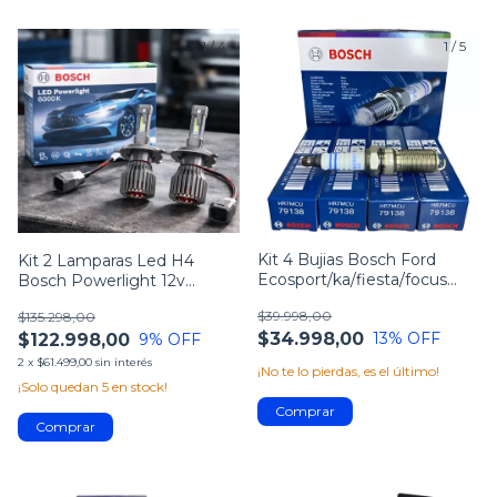
1
/
4
1
/
5
Kit 4 Bujias Bosch Ford
Kit 2 Lamparas Led H4
Ecosport/ka/fiesta/focus
Bosch Powerlight 12v
Zetec Rocam
6000k
$39.998,00
$135.298,00
$34.998,00
13
% OFF
$122.998,00
9
% OFF
2
x
$61.499,00
sin interés
¡No te lo pierdas, es el último!
¡Solo quedan
5
en stock!