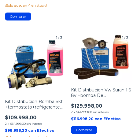
¡Solo quedan
4
en stock!
1
/
3
1
/
3
Kit Distribucion Vw Suran 1.6
8v +bomba De
Agua+refrigerante
Kit Distribución Bomba Skf
$129.998,00
+termostato+refrigerante
1.4
2
x
$64.999,00
sin interés
$109.998,00
$116.998,20
con
Efectivo
2
x
$54.999,00
sin interés
$98.998,20
con
Efectivo