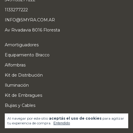
1133277222
INFO@SMYRA.COM.AR
Av Rivadavia 8016 Floresta
Amortiguadores
Equipamiento Bracco
Alfombras
Kit de Distribución
Iluminación
Kit de Embragues
Bujias y Cables
Frenos
Al navegar por este sitio
aceptás el uso de cookies
para agilizar
tu experiencia de compra.
Entendido
¡Conocenos mejor!