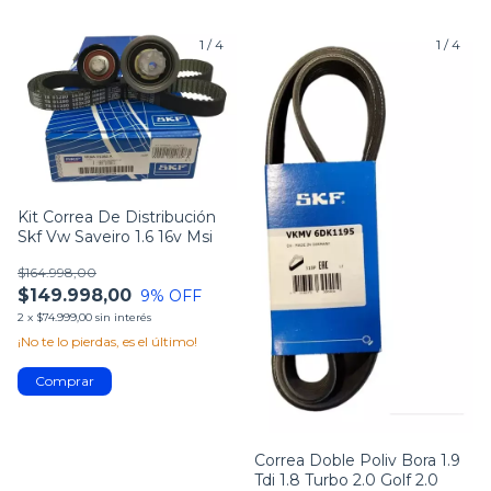
1
/
4
1
/
4
Kit Correa De Distribución
Skf Vw Saveiro 1.6 16v Msi
$164.998,00
$149.998,00
9
% OFF
2
x
$74.999,00
sin interés
¡No te lo pierdas, es el último!
Correa Doble Poliv Bora 1.9
Tdi 1.8 Turbo 2.0 Golf 2.0