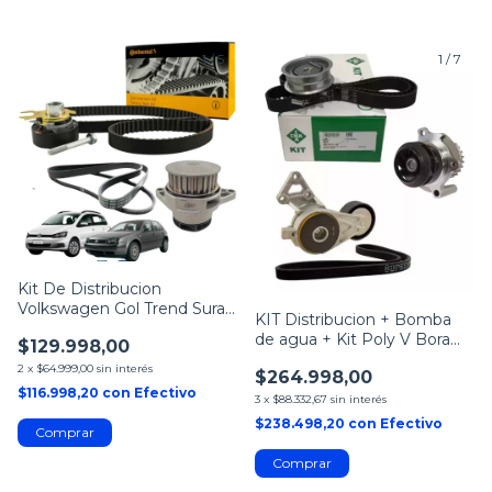
1
/
5
1
/
7
Kit De Distribucion
Volkswagen Gol Trend Suran
KIT Distribucion + Bomba
Fox 2009 2010 2011 2012
de agua + Kit Poly V Bora
$129.998,00
2.0 INA GATES
2
x
$64.999,00
sin interés
$264.998,00
$116.998,20
con
Efectivo
3
x
$88.332,67
sin interés
$238.498,20
con
Efectivo