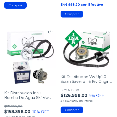
$44.998,20
con
Efectivo
1
/
6
1
/
3
Kit Distribucion Vw Up1.0
Suran Saveiro 1.6 16v Original
Ina
$139.698,00
Kit Distribucion Ina +
$126.998,00
9
% OFF
Bomba De Agua Skf Vw
2
x
$63.499,00
sin interés
Bora 2.0 8v
$175.998,00
$158.398,00
10
% OFF
3
x
$52.799,33
sin interés