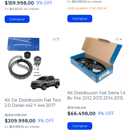
3
x
$59.999,33
sin interés
$159.998,00
9
% OFF
¡Solo quedan
2
en stock!
3
x
$53.332,67
sin interés
1
/
3
1
/
4
Kit Distribucion Fiat Siena 1.4
8v Fire 2012 2013 2014 2015
Kit De Distribución Fiat Toro
2.0 Diesel 4x2 Y 4x4 2017
$73.148,00
$66.498,00
9
% OFF
$230.998,00
$209.998,00
9
% OFF
3
x
$69.999,33
sin interés