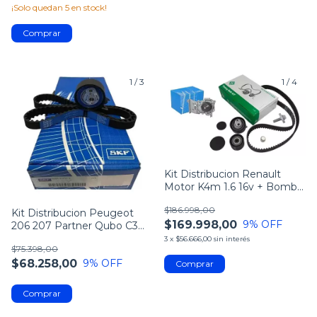
¡Solo quedan
5
en stock!
1
/
3
1
/
4
Kit Distribucion Renault
Motor K4m 1.6 16v + Bomba
Agua Dolz
$186.998,00
Kit Distribucion Peugeot
$169.998,00
9
% OFF
206 207 Partner Qubo C3
1.4 8v Skf
3
x
$56.666,00
sin interés
$75.398,00
$68.258,00
9
% OFF