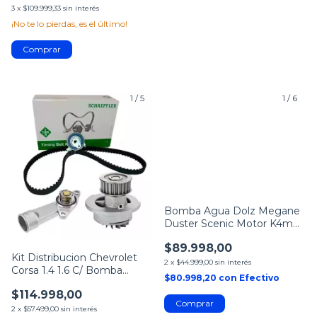
3
x
$109.999,33
sin interés
¡No te lo pierdas, es el último!
1
/
5
1
/
6
Bomba Agua Dolz Megane
Duster Scenic Motor K4m
1.6 16v
$89.998,00
Kit Distribucion Chevrolet
2
x
$44.999,00
sin interés
Corsa 1.4 1.6 C/ Bomba
$80.998,20
con
Efectivo
Termostato
$114.998,00
2
x
$57.499,00
sin interés