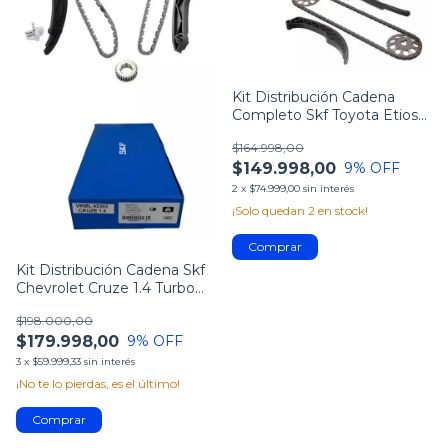
Kit Distribución Cadena
Completo Skf Toyota Etios
1.5 16v
$164.998,00
$149.998,00
9
% OFF
2
x
$74.999,00
sin interés
¡Solo quedan
2
en stock!
Kit Distribución Cadena Skf
Chevrolet Cruze 1.4 Turbo
16/...
$198.000,00
$179.998,00
9
% OFF
3
x
$59.999,33
sin interés
¡No te lo pierdas, es el último!