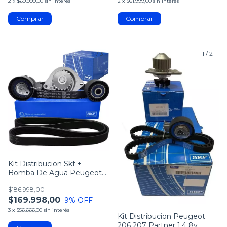
2
x
$69.999,00
sin interés
2
x
$61.999,00
sin interés
1
/
3
1
/
2
Kit Distribucion Skf +
Bomba De Agua Peugeot
207 307 1.6 16v
$186.998,00
$169.998,00
9
% OFF
3
x
$56.666,00
sin interés
Kit Distribucion Peugeot
206 207 Partner 1.4 8v