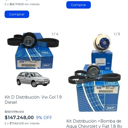
2
x
$66.749,00
sin interés
1
/
4
1
/
3
Kit D Distribución. Vw Gol 1.9
Diesel
$161.978,00
$147.248,00
9
% OFF
Kit Distribución +Bomba de
2
x
$73.624,00
sin interés
Agua Chevrolet y Fiat 1.8 8v