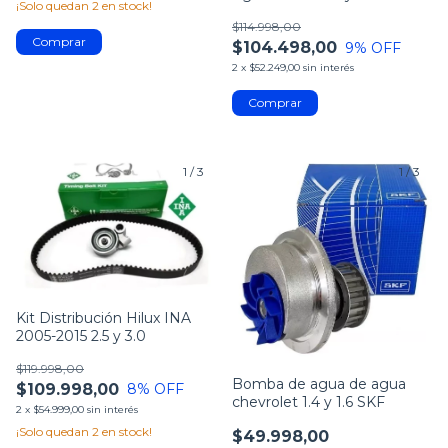
¡Solo quedan
2
en stock!
$114.998,00
$104.498,00
9
% OFF
2
x
$52.249,00
sin interés
1
/
3
1
/
3
Kit Distribución Hilux INA
2005-2015 2.5 y 3.0
$119.998,00
Bomba de agua de agua
$109.998,00
8
% OFF
chevrolet 1.4 y 1.6 SKF
2
x
$54.999,00
sin interés
¡Solo quedan
2
en stock!
$49.998,00