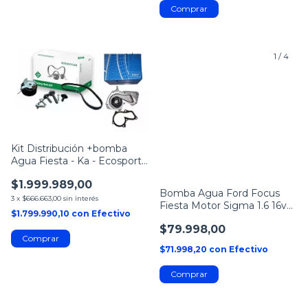
1
/
4
1
/
4
Kit Distribución +bomba
Agua Fiesta - Ka - Ecosport
Kinetic
$1.999.989,00
Bomba Agua Ford Focus
3
x
$666.663,00
sin interés
Fiesta Motor Sigma 1.6 16v
$1.799.990,10
con
Efectivo
Skf
$79.998,00
$71.998,20
con
Efectivo