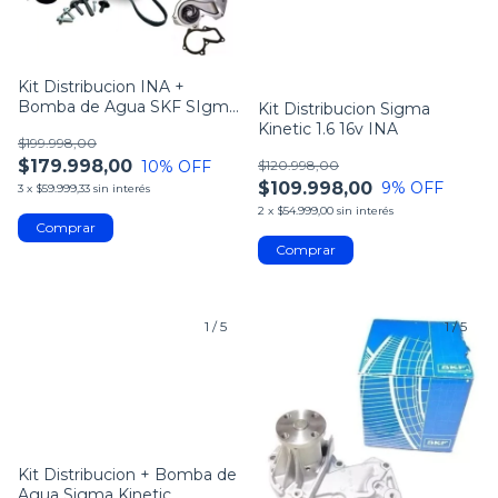
Kit Distribucion INA +
Bomba de Agua SKF SIgma
Kit Distribucion Sigma
Kinetic 1.6 16v
Kinetic 1.6 16v INA
$199.998,00
$179.998,00
10
% OFF
$120.998,00
$109.998,00
9
% OFF
3
x
$59.999,33
sin interés
2
x
$54.999,00
sin interés
1
/
5
1
/
5
Kit Distribucion + Bomba de
Agua Sigma Kinetic