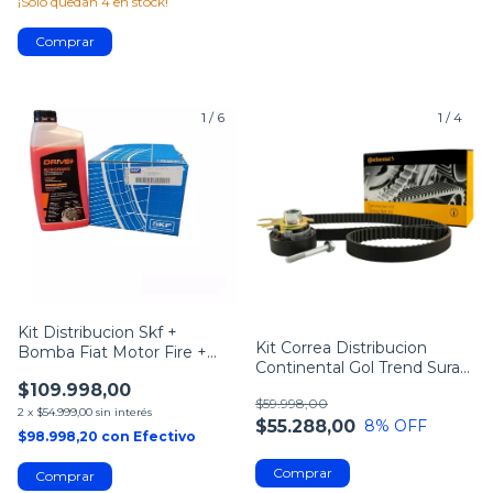
¡Solo quedan
4
en stock!
1
/
6
1
/
4
Kit Distribucion Skf +
Kit Correa Distribucion
Bomba Fiat Motor Fire +
Continental Gol Trend Suran
Refrigerante
Voyage
$109.998,00
$59.998,00
2
x
$54.999,00
sin interés
$55.288,00
8
% OFF
$98.998,20
con
Efectivo