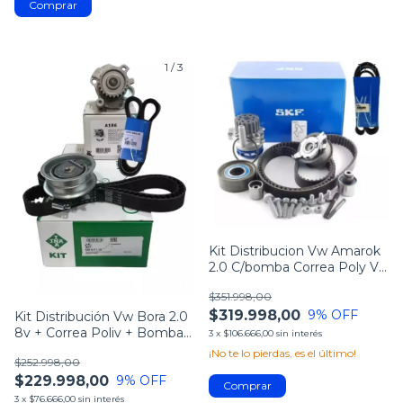
1
/
3
1
/
4
Kit Distribucion Vw Amarok
2.0 C/bomba Correa Poly V
20-21
$351.998,00
$319.998,00
9
% OFF
Kit Distribución Vw Bora 2.0
8v + Correa Poliv + Bomba
3
x
$106.666,00
sin interés
Agua
¡No te lo pierdas, es el último!
$252.998,00
$229.998,00
9
% OFF
3
x
$76.666,00
sin interés