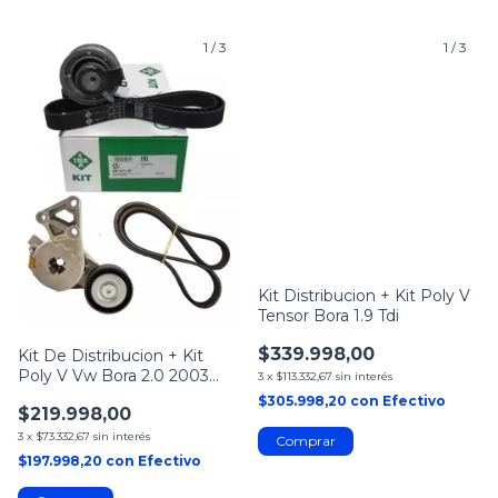
1
/
3
1
/
3
Kit Distribucion + Kit Poly V
Tensor Bora 1.9 Tdi
$339.998,00
Kit De Distribucion + Kit
Poly V Vw Bora 2.0 2003
3
x
$113.332,67
sin interés
2004 2005
$305.998,20
con
Efectivo
$219.998,00
3
x
$73.332,67
sin interés
$197.998,20
con
Efectivo