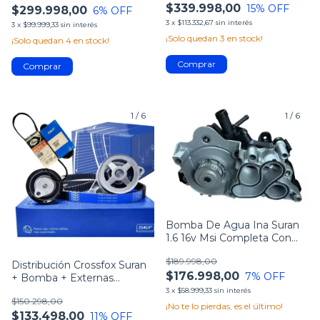
$339.998,00
15
% OFF
$299.998,00
6
% OFF
3
x
$113.332,67
sin interés
3
x
$99.999,33
sin interés
¡Solo quedan
3
en stock!
¡Solo quedan
4
en stock!
1
/
6
1
/
6
Bomba De Agua Ina Suran
1.6 16v Msi Completa Con
Tornillos
$189.998,00
Distribución Crossfox Suran
$176.998,00
7
% OFF
+ Bomba + Externas
Direccion Electrica
3
x
$58.999,33
sin interés
$150.298,00
¡No te lo pierdas, es el último!
$133.498,00
11
% OFF