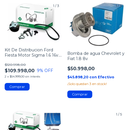
1
/
3
1
/
3
Kit De Distribucion Ford
Bomba de agua Chevrolet y
Fiesta Motor Sigma 1.6 16v.
Fiat 1.8 8v
INA
$120.998,00
$50.998,00
$109.998,00
9
% OFF
2
x
$54.999,00
sin interés
$45.898,20
con
Efectivo
¡Solo quedan
3
en stock!
1
/
6
1
/
5