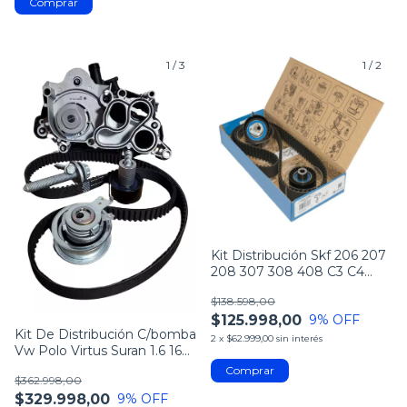
1
/
3
1
/
2
Kit Distribución Skf 206 207
208 307 308 408 C3 C4
Partner Berlingo 1.6 16v
$138.598,00
$125.998,00
9
% OFF
Kit De Distribución C/bomba
2
x
$62.999,00
sin interés
Vw Polo Virtus Suran 1.6 16v
Msi
$362.998,00
$329.998,00
9
% OFF