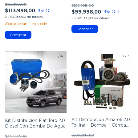
Agua Skf
$125.398,00
$109.998,00
$113.998,00
9
% OFF
$99.998,00
9
% OFF
2
x
$56.999,00
sin interés
2
x
$49.999,00
sin interés
¡Solo quedan
4
en stock!
1
/
4
1
/
3
Kit Distribución Amarok 2.0
Kit Distribución Fiat Toro 2.0
Tdi Ina + Bomba + Correa
Diesel Con Bomba De Agua
Poli V
$399.998,00
$319.998,00