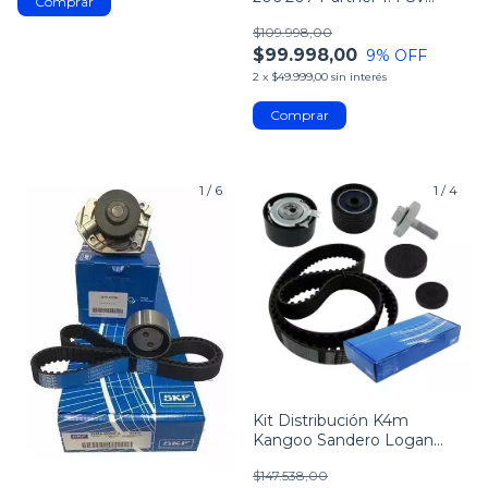
+bomba
$109.998,00
$99.998,00
9
% OFF
2
x
$49.999,00
sin interés
1
/
6
1
/
4
Kit Distribución K4m
Kangoo Sandero Logan
Duster 1.6 16v Skf
$147.538,00