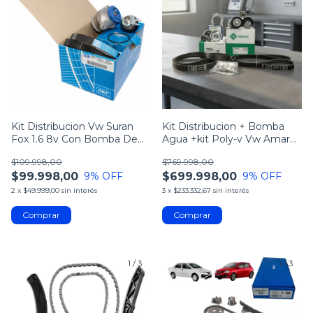
Kit Distribucion Vw Suran
Kit Distribucion + Bomba
Fox 1.6 8v Con Bomba De
Agua +kit Poly-v Vw Amarok
Agua Skf
2.0 Tdi
$109.998,00
$769.998,00
$99.998,00
$699.998,00
9
% OFF
9
% OFF
2
x
$49.999,00
sin interés
3
x
$233.332,67
sin interés
1
/
3
1
/
3