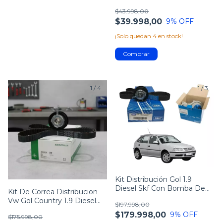
$43.998,00
$39.998,00
9
% OFF
¡Solo quedan
4
en stock!
1
/
4
1
/
3
Kit Distribución Gol 1.9
Diesel Skf Con Bomba De
Kit De Correa Distribucion
Agua
Vw Gol Country 1.9 Diesel
$197.998,00
Ina
$179.998,00
9
% OFF
$175.998,00