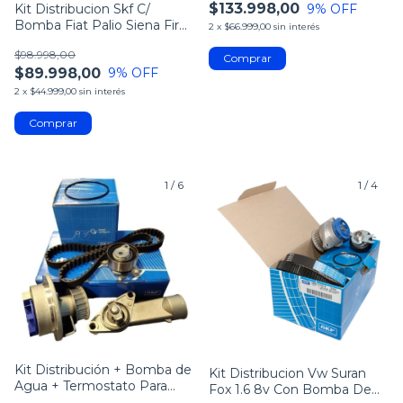
$133.998,00
Kit Distribucion Skf C/
9
% OFF
Bomba Fiat Palio Siena Fire
2
x
$66.999,00
sin interés
1.4 1.3
$98.998,00
$89.998,00
9
% OFF
2
x
$44.999,00
sin interés
1
/
6
1
/
4
Kit Distribución + Bomba de
Kit Distribucion Vw Suran
Agua + Termostato Para
Fox 1.6 8v Con Bomba De
Chevrolet 1.4 y 1.6