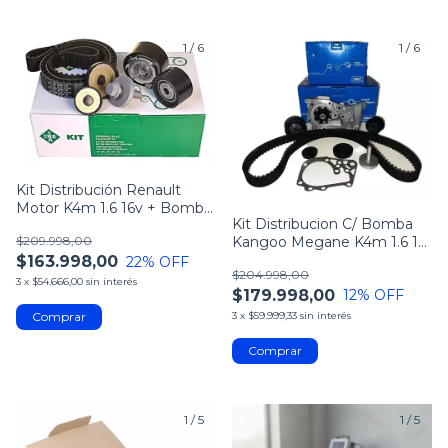
1
/
6
1
/
6
Kit Distribución Renault
Motor K4m 1.6 16v + Bomba
Kit Distribucion C/ Bomba
Agua Dolz
Kangoo Megane K4m 1.6 16
$209.998,00
Valvulas
$163.998,00
22
% OFF
$204.998,00
3
x
$54.666,00
sin interés
$179.998,00
12
% OFF
3
x
$59.999,33
sin interés
1
/
5
1
/
5