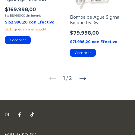
$169.998,00
3
x
$56.666,00
sin interés
Bomba de Agua Sigma
Kinetic 1.6 16v
$152.998,20
con
Efectivo
¡Solo quedan
4
en stock!
$79.998,00
$71.998,20
con
Efectivo
1
/
2
5491133277222