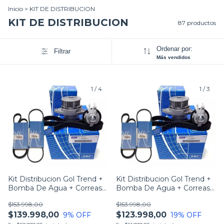
Inicio
>
KIT DE DISTRIBUCION
KIT DE DISTRIBUCION
87 productos
Ordenar por:
Filtrar
Más vendidos
1
/
4
1
/
3
Kit Distribucion Gol Trend +
Kit Distribucion Gol Trend +
Bomba De Agua + Correas
Bomba De Agua + Correas
Externa
Externa
$153.998,00
$153.998,00
$139.998,00
$123.998,00
9
% OFF
19
% OFF