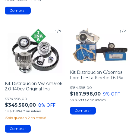
1
/
7
1
/
4
Kit Distribucion C/bomba
Ford Fiesta Kinetic 1.6 16v
Skf
Kit Distribución Vw Amarok
$184.398,00
2.0 140cv Original Ina
$167.998,00
9
% OFF
Germany
$374.998,00
3
x
$55.999,33
sin interés
$345.560,00
8
% OFF
3
x
$115.186,67
sin interés
¡Solo quedan
2
en stock!