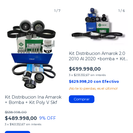
1
/
7
1
/
6
Kit Distribucion Amarok 2.0
2010 Al 2020 +bomba + Kit
Poly V
$699.998,00
3
x
$233.332,67
sin interés
$629.998,20
con
Efectivo
¡No te lo pierdas, es el último!
Kit Distribucion Ina Amarok
+ Bomba + Kit Poly V Skf
$538.998,00
$489.998,00
9
% OFF
3
x
$163.332,67
sin interés