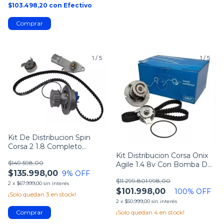
$103.498,20
con
Efectivo
1
/
5
1
/
5
Kit De Distribucion Spin
Corsa 2 1.8 Completo
C/termostato
Kit Distribucion Corsa Onix
$149.598,00
Agile 1.4 8v Con Bomba De
$135.998,00
9
% OFF
Agua
$11.299.801.998,00
2
x
$67.999,00
sin interés
$101.998,00
100
% OFF
¡Solo quedan
3
en stock!
2
x
$50.999,00
sin interés
¡Solo quedan
4
en stock!